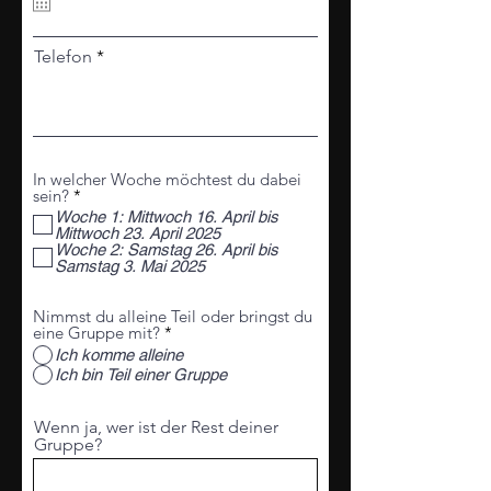
u
i
r
Telefon
e
d
In welcher Woche möchtest du dabei
P
sein?
*
f
Woche 1: Mittwoch 16. April bis
l
Mittwoch 23. April 2025
i
Woche 2: Samstag 26. April bis
c
Samstag 3. Mai 2025
h
t
f
Nimmst du alleine Teil oder bringst du
e
eine Gruppe mit?
*
l
Ich komme alleine
d
Ich bin Teil einer Gruppe
Wenn ja, wer ist der Rest deiner
Gruppe?