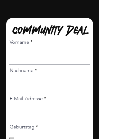
community deal
Vorname
Nachname
E-Mail-Adresse
r
Geburtstag
*
e
q